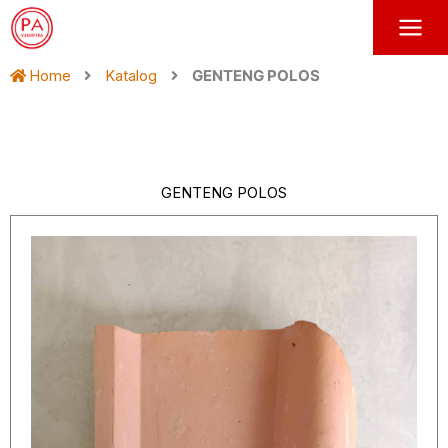
Skip
to
content
Home
Katalog
GENTENG POLOS
GENTENG POLOS