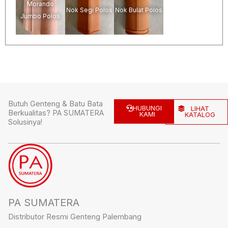
Morando
Nok Segi Polos
Nok Bulat Polos
Jumbo Polos
Butuh Genteng & Batu Bata
HUBUNGI
LIHAT
Berkualitas? PA SUMATERA
KAMI
KATALOG
Solusinya!
PA SUMATERA
Distributor Resmi Genteng Palembang