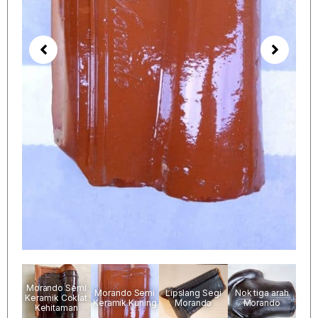
Morando Semi
Morando Semi
Lipslang Segi
Nok tiga arah
Keramik Coklat
Keramik Kuning
Morando
Morando
Kehitaman