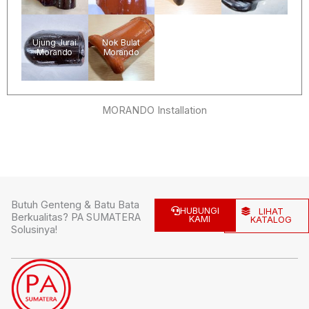
Ujung Jurai
Nok Bulat
Morando
Morando
MORANDO Installation
Butuh Genteng & Batu Bata
HUBUNGI
LIHAT
Berkualitas? PA SUMATERA
KAMI
KATALOG
Solusinya!